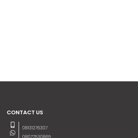
CONTACT US
08131276307
08077530865